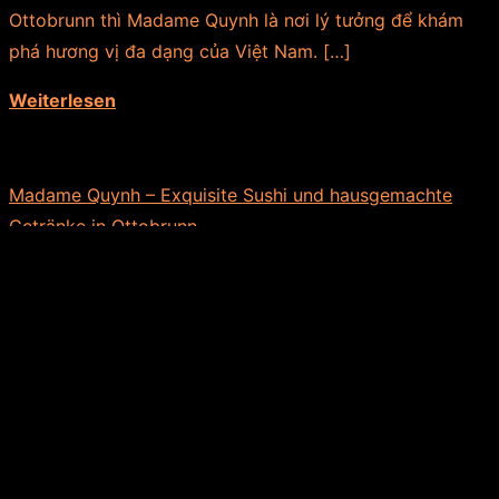
Ottobrunn thì Madame Quynh là nơi lý tưởng để khám
phá hương vị đa dạng của Việt Nam. […]
Weiterlesen
Madame Quynh – Exquisite Sushi und hausgemachte
Getränke in Ottobrunn
26. SEPTEMBER 2024
Bạn đang tìm kiếm món sushi tươi ngon được làm thủ
công và đồ uống giải khát tự chế biến ở Ottobrunn? Tại
Madame Quynh, chúng tôi kết hợp nghệ […]
Weiterlesen